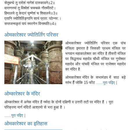
सेतुबन्धे तु रामेशं नागेशं दारुकावने॥2॥
वाराणस्यां तु विश्वेशं त्र्यम्बकं गौतमीतटे।
हिमालये तु केदारं घृष्णेशं च शिवालये॥3॥
एतानि ज्योतिर्लिङ्गानि सायं प्रात: पठेन्नर:।
सप्तजन्मकृतं पापं स्मरणेन विनश्यति॥4॥
ओमकारेश्वर ज्योतिर्लिंग परिसर
ओमकारेश्वर ज्योतिर्लिंग परिसर एक पांच
मंजिला इमारत है जिसकी प्रथम मंजिल पर
भगवान महाकालेश्वर का मंदिर है तीसरी मंजिल
पर सिद्धनाथ महादेव चौथी मंजिल पर गुप्तेश्वर
महादेव और पांचवी मंजिल पर राजेश्वर महादेव
का मंदिर है
ओमकारेश्वर मंदिर के सभामंडप में साठ बड़े
स्तंभ हैँ जोकि 15 फीट
......पूरा पढ़िए |
ओम्कारेश्वर के मंदिर
ओम्कारेश्वर में अनेक मंदिर हैं नर्मदा के दोनों दक्षिणी व उत्तरी तटों पर मंदिर हैं । पूरा
परिक्रमा मार्ग मंदिरों आश्रमो से भरा हुआ है ।
......पूरा पढ़िए |
ओमकारेश्वर का इतिहास