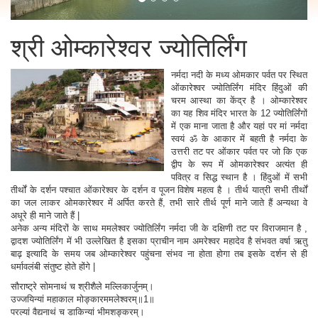
श्री ओम्कारेश्वर ज्योतिर्लिंग
नर्मदा नदी के मध्य ओमकार पर्वत पर स्थित
ओंकारेश्वर ज्योतिर्लिंग मंदिर हिंदुओं की
चरम आस्था का केंद्र है । ओम्कारेश्वर
का यह शिव मंदिर भारत के 12 ज्योतिर्लिंगों
में एक माना जाता है और यहां पर मां नर्मदा
स्वयं ॐ के आकार में बहती है नर्मदा के
उत्तरी तट पर ओंकार पर्वत पर जो कि एक
द्वीप के रूप में ओमकारेश्वर अत्यंत ही
पवित्र व सिद्ध स्थान है । हिंदुओं में सभी
तीर्थों के दर्शन पश्चात ओंकारेश्वर के दर्शन व पूजन विशेष महत्व है । तीर्थ यात्री सभी तीर्थों
का जल लाकर ओमकारेश्वर में अर्पित करते हैं, तभी सारे तीर्थ पूर्ण माने जाते हैं अन्यथा वे
अधूरे ही माने जाते हैं |
अनेक अन्य मंदिरों के साथ ममलेश्वर ज्योतिर्लिंग नर्मदा जी के दक्षिणी तट पर विराजमान है ,
द्वादश ज्योतिर्लिंग में भी उल्लेखित है इसका प्राचीन नाम अमरेश्वर महादेव है संभवत वर्षा ऋतु
बाढ़ इत्यादि के समय जब ओम्कारेश्वर पहुंचना संभव ना होता होगा तब इसके दर्शन से ही
धर्मावलंबी संतुष्ट होते होंगे |
सौराष्ट्रे सोमनाथं च श्रीशैले मल्लिकार्जुनम्।
उज्जयिन्यां महाकाल मोङ्कारममलेश्वरम्॥1॥
परल्यां वैद्यनाथं च डाकिन्यां भीमशङ्करम्।